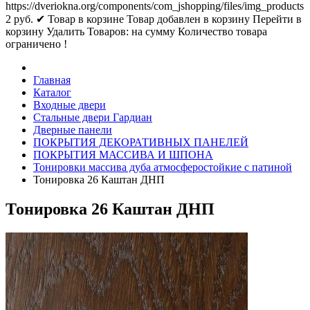
https://dveriokna.org/components/com_jshopping/files/img_products
2
руб.
✔ Товар в корзине
Товар добавлен в корзину
Перейти в
корзину
Удалить
Товаров:
на сумму
Количество товара
ограничено !
Главная
Каталог
Входные двери
Стальные двери Гардиан
Дверные панели
ПОКРЫТИЯ ДЕКОРАТИВНЫХ ПАНЕЛЕЙ
ПОКРЫТИЯ МАССИВА И ШПОНА
Тонировки массива дуба атмосферостойкие с патиной
Тонировка 26 Каштан ДНП
Тонировка 26 Каштан ДНП