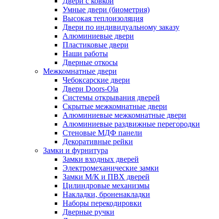
Двери с ковкой
Умные двери (биометрия)
Высокая теплоизоляция
Двери по индивидуальному заказу
Алюминиевые двери
Пластиковые двери
Наши работы
Дверные откосы
Межкомнатные двери
Чебоксарские двери
Двери Doors-Ola
Системы открывания дверей
Скрытые межкомнатные двери
Алюминиевые межкомнатные двери
Алюминиевые раздвижные перегородки
Стеновые МДФ панели
Декоративные рейки
Замки и фурнитура
Замки входных дверей
Электромеханические замки
Замки М/К и ПВХ дверей
Цилиндровые механизмы
Накладки, броненакладки
Наборы перекодировки
Дверные ручки