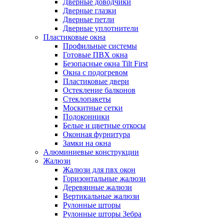
Дверные доводчики
Дверные глазки
Дверные петли
Дверные уплотнители
Пластиковые окна
Профильные системы
Готовые ПВХ окна
Безопасные окна Tilt First
Окна с подогревом
Пластиковые двери
Остекление балконов
Стеклопакеты
Москитные сетки
Подоконники
Белые и цветные откосы
Оконная фурнитура
Замки на окна
Алюминиевые конструкции
Жалюзи
Жалюзи для пвх окон
Горизонтальные жалюзи
Деревянные жалюзи
Вертикальные жалюзи
Рулонные шторы
Рулонные шторы Зебра