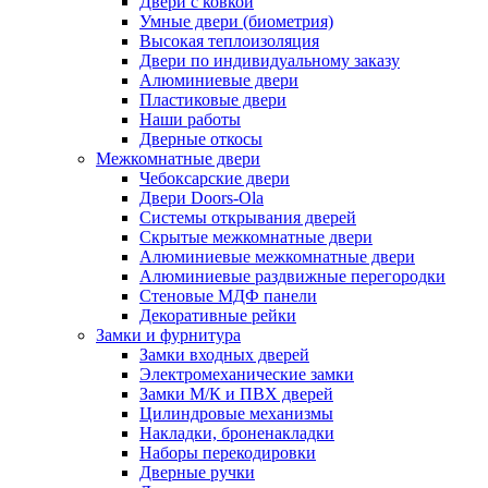
Двери с ковкой
Умные двери (биометрия)
Высокая теплоизоляция
Двери по индивидуальному заказу
Алюминиевые двери
Пластиковые двери
Наши работы
Дверные откосы
Межкомнатные двери
Чебоксарские двери
Двери Doors-Ola
Системы открывания дверей
Скрытые межкомнатные двери
Алюминиевые межкомнатные двери
Алюминиевые раздвижные перегородки
Стеновые МДФ панели
Декоративные рейки
Замки и фурнитура
Замки входных дверей
Электромеханические замки
Замки М/К и ПВХ дверей
Цилиндровые механизмы
Накладки, броненакладки
Наборы перекодировки
Дверные ручки