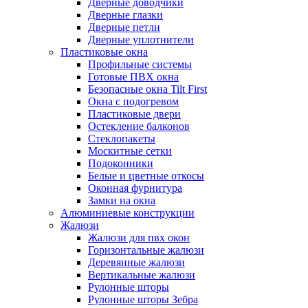
Дверные доводчики
Дверные глазки
Дверные петли
Дверные уплотнители
Пластиковые окна
Профильные системы
Готовые ПВХ окна
Безопасные окна Tilt First
Окна с подогревом
Пластиковые двери
Остекление балконов
Стеклопакеты
Москитные сетки
Подоконники
Белые и цветные откосы
Оконная фурнитура
Замки на окна
Алюминиевые конструкции
Жалюзи
Жалюзи для пвх окон
Горизонтальные жалюзи
Деревянные жалюзи
Вертикальные жалюзи
Рулонные шторы
Рулонные шторы Зебра