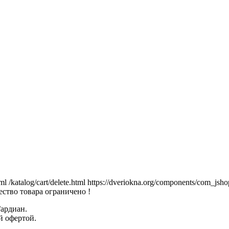
tml
/katalog/cart/delete.html
https://dveriokna.org/components/com_jsho
ство товара ограничено !
Гардиан.
й офертой.