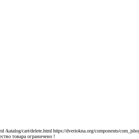
tml
/katalog/cart/delete.html
https://dveriokna.org/components/com_jsho
ство товара ограничено !