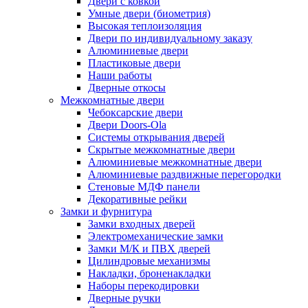
Двери с ковкой
Умные двери (биометрия)
Высокая теплоизоляция
Двери по индивидуальному заказу
Алюминиевые двери
Пластиковые двери
Наши работы
Дверные откосы
Межкомнатные двери
Чебоксарские двери
Двери Doors-Ola
Системы открывания дверей
Скрытые межкомнатные двери
Алюминиевые межкомнатные двери
Алюминиевые раздвижные перегородки
Стеновые МДФ панели
Декоративные рейки
Замки и фурнитура
Замки входных дверей
Электромеханические замки
Замки М/К и ПВХ дверей
Цилиндровые механизмы
Накладки, броненакладки
Наборы перекодировки
Дверные ручки