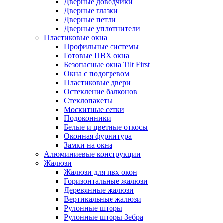
Дверные доводчики
Дверные глазки
Дверные петли
Дверные уплотнители
Пластиковые окна
Профильные системы
Готовые ПВХ окна
Безопасные окна Tilt First
Окна с подогревом
Пластиковые двери
Остекление балконов
Стеклопакеты
Москитные сетки
Подоконники
Белые и цветные откосы
Оконная фурнитура
Замки на окна
Алюминиевые конструкции
Жалюзи
Жалюзи для пвх окон
Горизонтальные жалюзи
Деревянные жалюзи
Вертикальные жалюзи
Рулонные шторы
Рулонные шторы Зебра