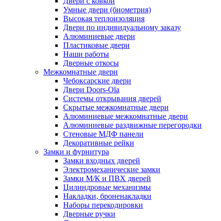
Двери с ковкой
Умные двери (биометрия)
Высокая теплоизоляция
Двери по индивидуальному заказу
Алюминиевые двери
Пластиковые двери
Наши работы
Дверные откосы
Межкомнатные двери
Чебоксарские двери
Двери Doors-Ola
Системы открывания дверей
Скрытые межкомнатные двери
Алюминиевые межкомнатные двери
Алюминиевые раздвижные перегородки
Стеновые МДФ панели
Декоративные рейки
Замки и фурнитура
Замки входных дверей
Электромеханические замки
Замки М/К и ПВХ дверей
Цилиндровые механизмы
Накладки, броненакладки
Наборы перекодировки
Дверные ручки