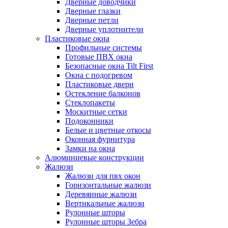
Дверные доводчики
Дверные глазки
Дверные петли
Дверные уплотнители
Пластиковые окна
Профильные системы
Готовые ПВХ окна
Безопасные окна Tilt First
Окна с подогревом
Пластиковые двери
Остекление балконов
Стеклопакеты
Москитные сетки
Подоконники
Белые и цветные откосы
Оконная фурнитура
Замки на окна
Алюминиевые конструкции
Жалюзи
Жалюзи для пвх окон
Горизонтальные жалюзи
Деревянные жалюзи
Вертикальные жалюзи
Рулонные шторы
Рулонные шторы Зебра