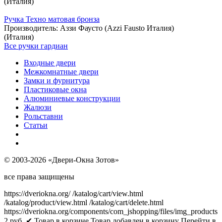
(Италия)
Ручка Техно матовая бронза
Производитель:
Аззи Фаусто (Azzi Fausto Италия)
(Италия)
Все ручки гардиан
Входные двери
Межкомнатные двери
Замки и фурнитура
Пластиковые окна
Алюминиевые конструкции
Жалюзи
Рольставни
Статьи
© 2003-2026 «Двери-Окна Зотов»
все права защищены
https://dveriokna.org/
/katalog/cart/view.html
/katalog/product/view.html
/katalog/cart/delete.html
https://dveriokna.org/components/com_jshopping/files/img_products
2
руб.
✔ Товар в корзине
Товар добавлен в корзину
Перейти в