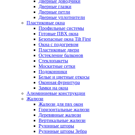
Дверные доводчики
Дверные глазки
Дверные петли
Дверные уплотнители
Пластиковые окна
Профильные системы
Готовые ПВХ окна
Безопасные окна Tilt First
Окна с подогревом
Пластиковые двери
Остекление балконов
Стеклопакеты
Москитные сетки
Подоконники
Белые и цветные откосы
Оконная фурнитура
Замки на окна
Алюминиевые конструкции
Жалюзи
Жалюзи для пвх окон
Горизонтальные жалюзи
Деревянные жалюзи
Вертикальные жалюзи
Рулонные шторы
Рулонные шторы Зебра