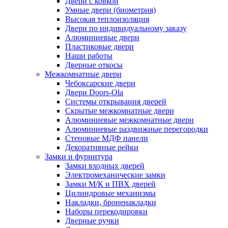
Двери с ковкой
Умные двери (биометрия)
Высокая теплоизоляция
Двери по индивидуальному заказу
Алюминиевые двери
Пластиковые двери
Наши работы
Дверные откосы
Межкомнатные двери
Чебоксарские двери
Двери Doors-Ola
Системы открывания дверей
Скрытые межкомнатные двери
Алюминиевые межкомнатные двери
Алюминиевые раздвижные перегородки
Стеновые МДФ панели
Декоративные рейки
Замки и фурнитура
Замки входных дверей
Электромеханические замки
Замки М/К и ПВХ дверей
Цилиндровые механизмы
Накладки, броненакладки
Наборы перекодировки
Дверные ручки