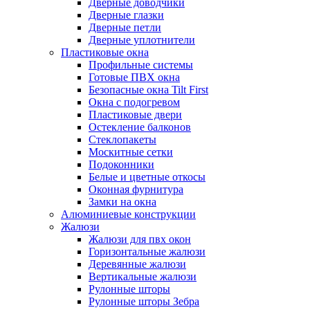
Дверные доводчики
Дверные глазки
Дверные петли
Дверные уплотнители
Пластиковые окна
Профильные системы
Готовые ПВХ окна
Безопасные окна Tilt First
Окна с подогревом
Пластиковые двери
Остекление балконов
Стеклопакеты
Москитные сетки
Подоконники
Белые и цветные откосы
Оконная фурнитура
Замки на окна
Алюминиевые конструкции
Жалюзи
Жалюзи для пвх окон
Горизонтальные жалюзи
Деревянные жалюзи
Вертикальные жалюзи
Рулонные шторы
Рулонные шторы Зебра