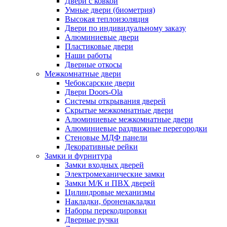
Двери с ковкой
Умные двери (биометрия)
Высокая теплоизоляция
Двери по индивидуальному заказу
Алюминиевые двери
Пластиковые двери
Наши работы
Дверные откосы
Межкомнатные двери
Чебоксарские двери
Двери Doors-Ola
Системы открывания дверей
Скрытые межкомнатные двери
Алюминиевые межкомнатные двери
Алюминиевые раздвижные перегородки
Стеновые МДФ панели
Декоративные рейки
Замки и фурнитура
Замки входных дверей
Электромеханические замки
Замки М/К и ПВХ дверей
Цилиндровые механизмы
Накладки, броненакладки
Наборы перекодировки
Дверные ручки