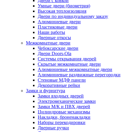
Двери с ковкой
Умные двери (биометрия)
Высокая теплоизоляция
Двери по индивидуальному заказу
Алюминиевые двери
Пластиковые двери
Наши работы
Дверные откосы
Межкомнатные двери
Чебоксарские двери
Двери Doors-Ola
Системы открывания дверей
Скрытые межкомнатные двери
Алюминиевые межкомнатные двери
Алюминиевые раздвижные перегородки
Стеновые МДФ панели
Декоративные рейки
Замки и фурнитура
Замки входных дверей
Электромеханические замки
Замки М/К и ПВХ дверей
Цилиндровые механизмы
Накладки, броненакладки
Наборы перекодировки
Дверные ручки