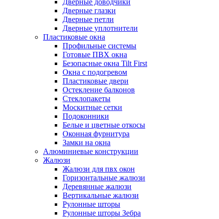
Дверные доводчики
Дверные глазки
Дверные петли
Дверные уплотнители
Пластиковые окна
Профильные системы
Готовые ПВХ окна
Безопасные окна Tilt First
Окна с подогревом
Пластиковые двери
Остекление балконов
Стеклопакеты
Москитные сетки
Подоконники
Белые и цветные откосы
Оконная фурнитура
Замки на окна
Алюминиевые конструкции
Жалюзи
Жалюзи для пвх окон
Горизонтальные жалюзи
Деревянные жалюзи
Вертикальные жалюзи
Рулонные шторы
Рулонные шторы Зебра