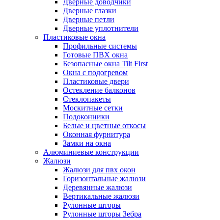
Дверные доводчики
Дверные глазки
Дверные петли
Дверные уплотнители
Пластиковые окна
Профильные системы
Готовые ПВХ окна
Безопасные окна Tilt First
Окна с подогревом
Пластиковые двери
Остекление балконов
Стеклопакеты
Москитные сетки
Подоконники
Белые и цветные откосы
Оконная фурнитура
Замки на окна
Алюминиевые конструкции
Жалюзи
Жалюзи для пвх окон
Горизонтальные жалюзи
Деревянные жалюзи
Вертикальные жалюзи
Рулонные шторы
Рулонные шторы Зебра