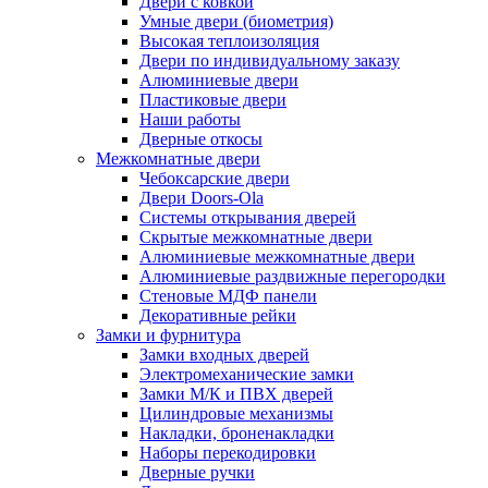
Двери с ковкой
Умные двери (биометрия)
Высокая теплоизоляция
Двери по индивидуальному заказу
Алюминиевые двери
Пластиковые двери
Наши работы
Дверные откосы
Межкомнатные двери
Чебоксарские двери
Двери Doors-Ola
Системы открывания дверей
Скрытые межкомнатные двери
Алюминиевые межкомнатные двери
Алюминиевые раздвижные перегородки
Стеновые МДФ панели
Декоративные рейки
Замки и фурнитура
Замки входных дверей
Электромеханические замки
Замки М/К и ПВХ дверей
Цилиндровые механизмы
Накладки, броненакладки
Наборы перекодировки
Дверные ручки