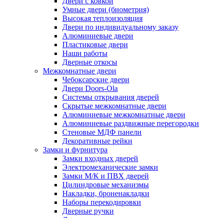
Двери с ковкой
Умные двери (биометрия)
Высокая теплоизоляция
Двери по индивидуальному заказу
Алюминиевые двери
Пластиковые двери
Наши работы
Дверные откосы
Межкомнатные двери
Чебоксарские двери
Двери Doors-Ola
Системы открывания дверей
Скрытые межкомнатные двери
Алюминиевые межкомнатные двери
Алюминиевые раздвижные перегородки
Стеновые МДФ панели
Декоративные рейки
Замки и фурнитура
Замки входных дверей
Электромеханические замки
Замки М/К и ПВХ дверей
Цилиндровые механизмы
Накладки, броненакладки
Наборы перекодировки
Дверные ручки