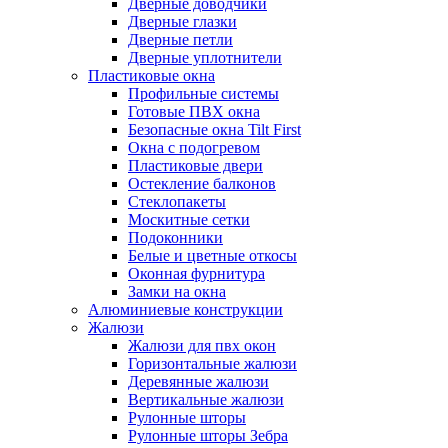
Дверные доводчики
Дверные глазки
Дверные петли
Дверные уплотнители
Пластиковые окна
Профильные системы
Готовые ПВХ окна
Безопасные окна Tilt First
Окна с подогревом
Пластиковые двери
Остекление балконов
Стеклопакеты
Москитные сетки
Подоконники
Белые и цветные откосы
Оконная фурнитура
Замки на окна
Алюминиевые конструкции
Жалюзи
Жалюзи для пвх окон
Горизонтальные жалюзи
Деревянные жалюзи
Вертикальные жалюзи
Рулонные шторы
Рулонные шторы Зебра