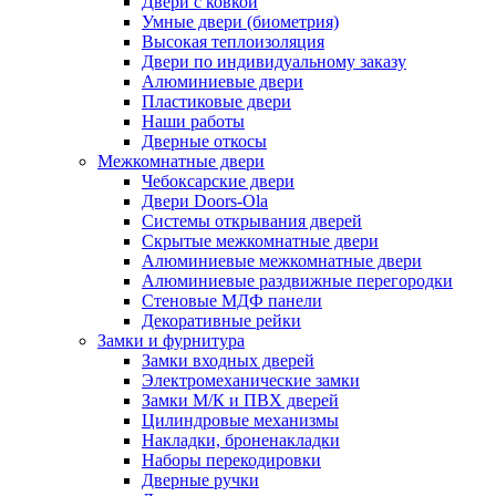
Двери с ковкой
Умные двери (биометрия)
Высокая теплоизоляция
Двери по индивидуальному заказу
Алюминиевые двери
Пластиковые двери
Наши работы
Дверные откосы
Межкомнатные двери
Чебоксарские двери
Двери Doors-Ola
Системы открывания дверей
Скрытые межкомнатные двери
Алюминиевые межкомнатные двери
Алюминиевые раздвижные перегородки
Стеновые МДФ панели
Декоративные рейки
Замки и фурнитура
Замки входных дверей
Электромеханические замки
Замки М/К и ПВХ дверей
Цилиндровые механизмы
Накладки, броненакладки
Наборы перекодировки
Дверные ручки