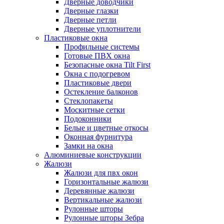
Дверные доводчики
Дверные глазки
Дверные петли
Дверные уплотнители
Пластиковые окна
Профильные системы
Готовые ПВХ окна
Безопасные окна Tilt First
Окна с подогревом
Пластиковые двери
Остекление балконов
Стеклопакеты
Москитные сетки
Подоконники
Белые и цветные откосы
Оконная фурнитура
Замки на окна
Алюминиевые конструкции
Жалюзи
Жалюзи для пвх окон
Горизонтальные жалюзи
Деревянные жалюзи
Вертикальные жалюзи
Рулонные шторы
Рулонные шторы Зебра