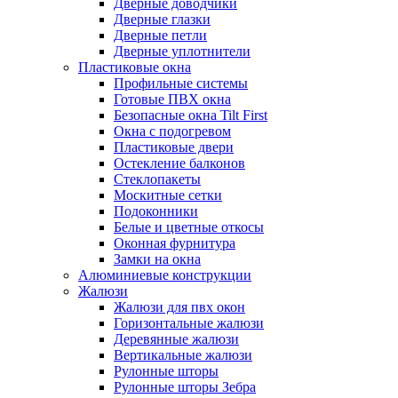
Дверные доводчики
Дверные глазки
Дверные петли
Дверные уплотнители
Пластиковые окна
Профильные системы
Готовые ПВХ окна
Безопасные окна Tilt First
Окна с подогревом
Пластиковые двери
Остекление балконов
Стеклопакеты
Москитные сетки
Подоконники
Белые и цветные откосы
Оконная фурнитура
Замки на окна
Алюминиевые конструкции
Жалюзи
Жалюзи для пвх окон
Горизонтальные жалюзи
Деревянные жалюзи
Вертикальные жалюзи
Рулонные шторы
Рулонные шторы Зебра