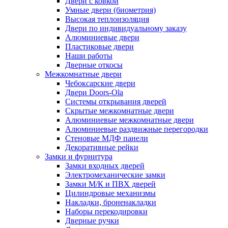
Двери с ковкой
Умные двери (биометрия)
Высокая теплоизоляция
Двери по индивидуальному заказу
Алюминиевые двери
Пластиковые двери
Наши работы
Дверные откосы
Межкомнатные двери
Чебоксарские двери
Двери Doors-Ola
Системы открывания дверей
Скрытые межкомнатные двери
Алюминиевые межкомнатные двери
Алюминиевые раздвижные перегородки
Стеновые МДФ панели
Декоративные рейки
Замки и фурнитура
Замки входных дверей
Электромеханические замки
Замки М/К и ПВХ дверей
Цилиндровые механизмы
Накладки, броненакладки
Наборы перекодировки
Дверные ручки