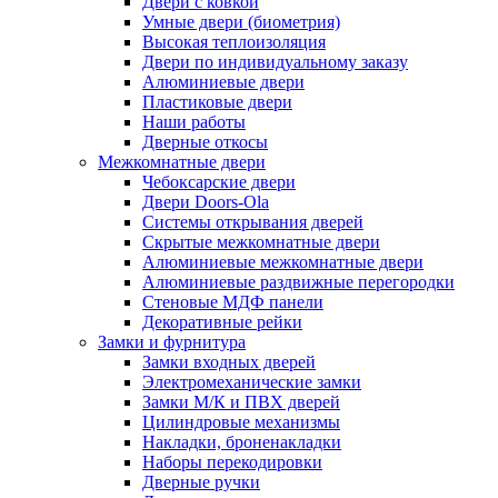
Двери с ковкой
Умные двери (биометрия)
Высокая теплоизоляция
Двери по индивидуальному заказу
Алюминиевые двери
Пластиковые двери
Наши работы
Дверные откосы
Межкомнатные двери
Чебоксарские двери
Двери Doors-Ola
Системы открывания дверей
Скрытые межкомнатные двери
Алюминиевые межкомнатные двери
Алюминиевые раздвижные перегородки
Стеновые МДФ панели
Декоративные рейки
Замки и фурнитура
Замки входных дверей
Электромеханические замки
Замки М/К и ПВХ дверей
Цилиндровые механизмы
Накладки, броненакладки
Наборы перекодировки
Дверные ручки