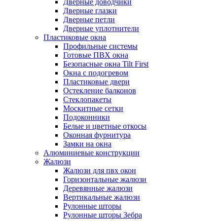
Дверные доводчики
Дверные глазки
Дверные петли
Дверные уплотнители
Пластиковые окна
Профильные системы
Готовые ПВХ окна
Безопасные окна Tilt First
Окна с подогревом
Пластиковые двери
Остекление балконов
Стеклопакеты
Москитные сетки
Подоконники
Белые и цветные откосы
Оконная фурнитура
Замки на окна
Алюминиевые конструкции
Жалюзи
Жалюзи для пвх окон
Горизонтальные жалюзи
Деревянные жалюзи
Вертикальные жалюзи
Рулонные шторы
Рулонные шторы Зебра