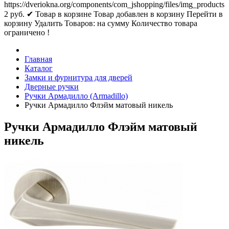
https://dveriokna.org/components/com_jshopping/files/img_products
2
руб.
✔ Товар в корзине
Товар добавлен в корзину
Перейти в
корзину
Удалить
Товаров:
на сумму
Количество товара
ограничено !
Главная
Каталог
Замки и фурнитура для дверей
Дверные ручки
Ручки Армадилло (Armadillo)
Ручки Армадилло Флэйм матовый никель
Ручки Армадилло Флэйм матовый
никель