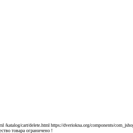
tml
/katalog/cart/delete.html
https://dveriokna.org/components/com_jsho
ство товара ограничено !