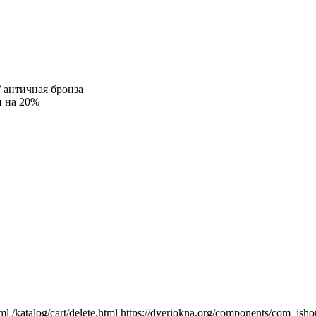
/ античная бронза
и на 20%
tml
/katalog/cart/delete.html
https://dveriokna.org/components/com_jsho