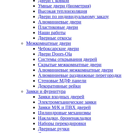
Двери с ковкой
Умные двери (биометрия)
Высокая теплоизоляция
Двери по индивидуальному заказу
Алюминиевые двери
Пластиковые двери
Наши работы
Дверные откосы
Межкомнатные двери
Чебоксарские двери
Двери Doors-Ola
Системы открывания дверей
Скрытые межкомнатные двери
Алюминиевые межкомнатные двери
Алюминиевые раздвижные перегородки
Стеновые МДФ панели
Декоративные рейки
Замки и фурнитура
Замки входных дверей
Электромеханические замки
Замки М/К и ПВХ дверей
Цилиндровые механизмы
Накладки, броненакладки
Наборы перекодировки
Дверные ручки