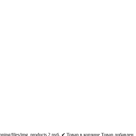
pping/files/img_products
2
руб.
✔ Товар в корзине
Товар добавлен