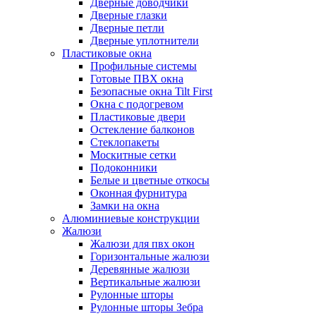
Дверные доводчики
Дверные глазки
Дверные петли
Дверные уплотнители
Пластиковые окна
Профильные системы
Готовые ПВХ окна
Безопасные окна Tilt First
Окна с подогревом
Пластиковые двери
Остекление балконов
Стеклопакеты
Москитные сетки
Подоконники
Белые и цветные откосы
Оконная фурнитура
Замки на окна
Алюминиевые конструкции
Жалюзи
Жалюзи для пвх окон
Горизонтальные жалюзи
Деревянные жалюзи
Вертикальные жалюзи
Рулонные шторы
Рулонные шторы Зебра