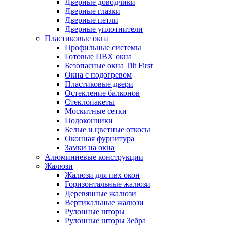
Дверные доводчики
Дверные глазки
Дверные петли
Дверные уплотнители
Пластиковые окна
Профильные системы
Готовые ПВХ окна
Безопасные окна Tilt First
Окна с подогревом
Пластиковые двери
Остекление балконов
Стеклопакеты
Москитные сетки
Подоконники
Белые и цветные откосы
Оконная фурнитура
Замки на окна
Алюминиевые конструкции
Жалюзи
Жалюзи для пвх окон
Горизонтальные жалюзи
Деревянные жалюзи
Вертикальные жалюзи
Рулонные шторы
Рулонные шторы Зебра