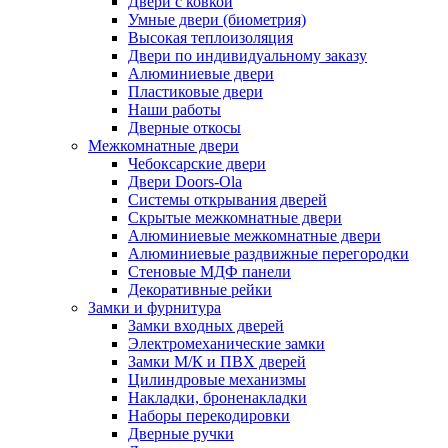
Двери с ковкой
Умные двери (биометрия)
Высокая теплоизоляция
Двери по индивидуальному заказу
Алюминиевые двери
Пластиковые двери
Наши работы
Дверные откосы
Межкомнатные двери
Чебоксарские двери
Двери Doors-Ola
Системы открывания дверей
Скрытые межкомнатные двери
Алюминиевые межкомнатные двери
Алюминиевые раздвижные перегородки
Стеновые МДФ панели
Декоративные рейки
Замки и фурнитура
Замки входных дверей
Электромеханические замки
Замки М/К и ПВХ дверей
Цилиндровые механизмы
Накладки, броненакладки
Наборы перекодировки
Дверные ручки