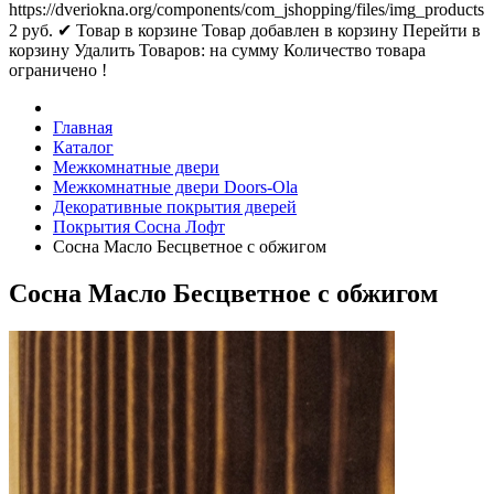
https://dveriokna.org/components/com_jshopping/files/img_products
2
руб.
✔ Товар в корзине
Товар добавлен в корзину
Перейти в
корзину
Удалить
Товаров:
на сумму
Количество товара
ограничено !
Главная
Каталог
Межкомнатные двери
Межкомнатные двери Doors-Ola
Декоративные покрытия дверей
Покрытия Сосна Лофт
Сосна Масло Бесцветное с обжигом
Сосна Масло Бесцветное с обжигом