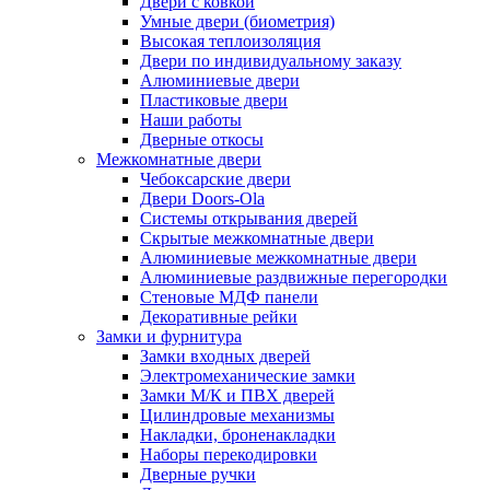
Двери с ковкой
Умные двери (биометрия)
Высокая теплоизоляция
Двери по индивидуальному заказу
Алюминиевые двери
Пластиковые двери
Наши работы
Дверные откосы
Межкомнатные двери
Чебоксарские двери
Двери Doors-Ola
Системы открывания дверей
Скрытые межкомнатные двери
Алюминиевые межкомнатные двери
Алюминиевые раздвижные перегородки
Стеновые МДФ панели
Декоративные рейки
Замки и фурнитура
Замки входных дверей
Электромеханические замки
Замки М/К и ПВХ дверей
Цилиндровые механизмы
Накладки, броненакладки
Наборы перекодировки
Дверные ручки