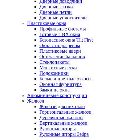
Дверные доводчики
Дверные глазки
Дверные петли
Дверные уплотнители
Пластиковые окна
Профильные системы
Готовые ПВХ окна
Безопасные окна Tilt First
Окна с подогревом
Пластиковые двери
Остекление балконов
Стеклопакеты
Москитные сетки
Подоконники
Белые и цветные откосы
Оконная фурнитура
Замки на окна
Алюминиевые конструкции
Жалюзи
Жалюзи для пвх окон
Горизонтальные жалюзи
Деревянные жалюзи
Вертикальные жалюзи
Рулонные шторы
Рулонные шторы Зебра