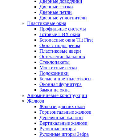
Дверные доводчики
Дверные глазки
Дверные петли
Дверные уплотнители
Пластиковые окна
Профильные системы
Готовые ПВХ окна
Безопасные окна Tilt First
Окна с подогревом
Пластиковые двери
Остекление балконов
Стеклопакеты
Москитные сетки
Подоконники
Белые и цветные откосы
Оконная фурнитура
Замки на окна
Алюминиевые конструкции
Жалюзи
Жалюзи для пвх окон
Горизонтальные жалюзи
Деревянные жалюзи
Вертикальные жалюзи
Рулонные шторы
Рулонные шторы Зебра