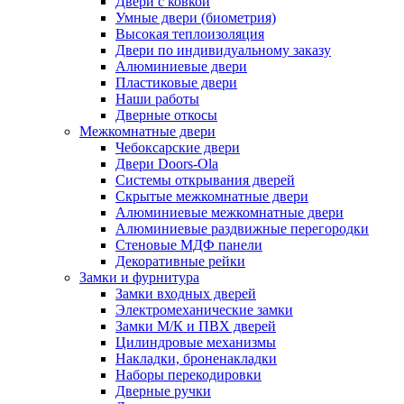
Двери с ковкой
Умные двери (биометрия)
Высокая теплоизоляция
Двери по индивидуальному заказу
Алюминиевые двери
Пластиковые двери
Наши работы
Дверные откосы
Межкомнатные двери
Чебоксарские двери
Двери Doors-Ola
Системы открывания дверей
Скрытые межкомнатные двери
Алюминиевые межкомнатные двери
Алюминиевые раздвижные перегородки
Стеновые МДФ панели
Декоративные рейки
Замки и фурнитура
Замки входных дверей
Электромеханические замки
Замки М/К и ПВХ дверей
Цилиндровые механизмы
Накладки, броненакладки
Наборы перекодировки
Дверные ручки