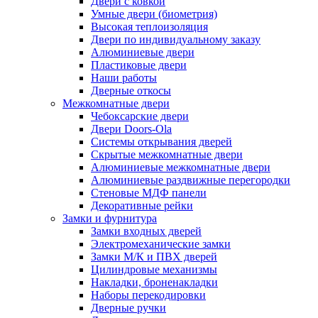
Двери с ковкой
Умные двери (биометрия)
Высокая теплоизоляция
Двери по индивидуальному заказу
Алюминиевые двери
Пластиковые двери
Наши работы
Дверные откосы
Межкомнатные двери
Чебоксарские двери
Двери Doors-Ola
Системы открывания дверей
Скрытые межкомнатные двери
Алюминиевые межкомнатные двери
Алюминиевые раздвижные перегородки
Стеновые МДФ панели
Декоративные рейки
Замки и фурнитура
Замки входных дверей
Электромеханические замки
Замки М/К и ПВХ дверей
Цилиндровые механизмы
Накладки, броненакладки
Наборы перекодировки
Дверные ручки