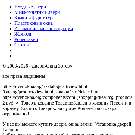
Входные двери
Межкомнатные двери
Замки и фурнитура
Пластиковые окна
Алюминиевые конструкции
Жалюзи
Рольставни
Статьи
© 2003-2026 «Двери-Окна Зотов»
все права защищены
https://dveriokna.org/
/katalog/cart/view.html
/katalog/product/view.html
/katalog/cart/delete.html
https://dveriokna.org/components/com_jshopping/files/img_products
2
руб.
✔ Товар в корзине
Товар добавлен в корзину
Перейти в
корзину
Удалить
Товаров:
на сумму
Количество товара
ограничено !
У нас вы можете купить двери, окна, замки. Установка дверей
Гардиан.
Сайт носит информационный характер и не является