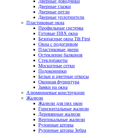
Дверные доводчики
Дверные глазки
Дверные петли
Дверные уплотнители
Пластиковые окна
Профильные системы
Готовые ПВХ окна
Безопасные окна Tilt First
Окна с подогревом
Пластиковые двери
Остекление балконов
Стеклопакеты
Москитные сетки
Подоконники
Белые и цветные откосы
Оконная фурнитура
Замки на окна
Алюминиевые конструкции
Жалюзи
Жалюзи для пвх окон
Горизонтальные жалюзи
Деревянные жалюзи
Вертикальные жалюзи
Рулонные шторы
Рулонные шторы Зебра