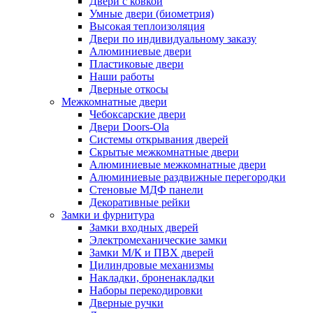
Двери с ковкой
Умные двери (биометрия)
Высокая теплоизоляция
Двери по индивидуальному заказу
Алюминиевые двери
Пластиковые двери
Наши работы
Дверные откосы
Межкомнатные двери
Чебоксарские двери
Двери Doors-Ola
Системы открывания дверей
Скрытые межкомнатные двери
Алюминиевые межкомнатные двери
Алюминиевые раздвижные перегородки
Стеновые МДФ панели
Декоративные рейки
Замки и фурнитура
Замки входных дверей
Электромеханические замки
Замки М/К и ПВХ дверей
Цилиндровые механизмы
Накладки, броненакладки
Наборы перекодировки
Дверные ручки