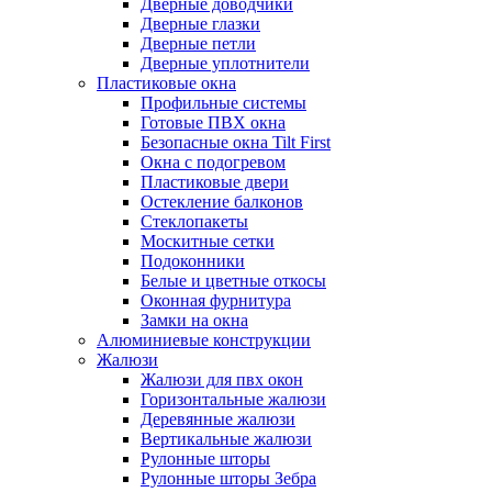
Дверные доводчики
Дверные глазки
Дверные петли
Дверные уплотнители
Пластиковые окна
Профильные системы
Готовые ПВХ окна
Безопасные окна Tilt First
Окна с подогревом
Пластиковые двери
Остекление балконов
Стеклопакеты
Москитные сетки
Подоконники
Белые и цветные откосы
Оконная фурнитура
Замки на окна
Алюминиевые конструкции
Жалюзи
Жалюзи для пвх окон
Горизонтальные жалюзи
Деревянные жалюзи
Вертикальные жалюзи
Рулонные шторы
Рулонные шторы Зебра