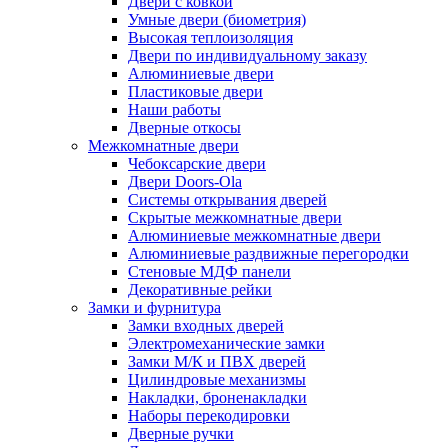
Двери с ковкой
Умные двери (биометрия)
Высокая теплоизоляция
Двери по индивидуальному заказу
Алюминиевые двери
Пластиковые двери
Наши работы
Дверные откосы
Межкомнатные двери
Чебоксарские двери
Двери Doors-Ola
Системы открывания дверей
Скрытые межкомнатные двери
Алюминиевые межкомнатные двери
Алюминиевые раздвижные перегородки
Стеновые МДФ панели
Декоративные рейки
Замки и фурнитура
Замки входных дверей
Электромеханические замки
Замки М/К и ПВХ дверей
Цилиндровые механизмы
Накладки, броненакладки
Наборы перекодировки
Дверные ручки