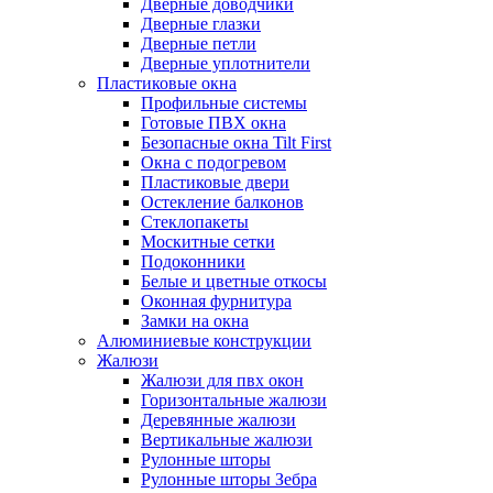
Дверные доводчики
Дверные глазки
Дверные петли
Дверные уплотнители
Пластиковые окна
Профильные системы
Готовые ПВХ окна
Безопасные окна Tilt First
Окна с подогревом
Пластиковые двери
Остекление балконов
Стеклопакеты
Москитные сетки
Подоконники
Белые и цветные откосы
Оконная фурнитура
Замки на окна
Алюминиевые конструкции
Жалюзи
Жалюзи для пвх окон
Горизонтальные жалюзи
Деревянные жалюзи
Вертикальные жалюзи
Рулонные шторы
Рулонные шторы Зебра