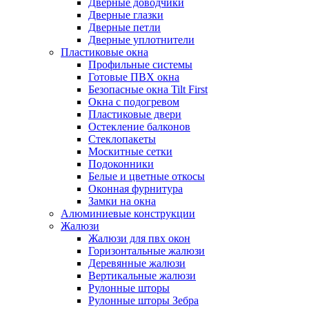
Дверные доводчики
Дверные глазки
Дверные петли
Дверные уплотнители
Пластиковые окна
Профильные системы
Готовые ПВХ окна
Безопасные окна Tilt First
Окна с подогревом
Пластиковые двери
Остекление балконов
Стеклопакеты
Москитные сетки
Подоконники
Белые и цветные откосы
Оконная фурнитура
Замки на окна
Алюминиевые конструкции
Жалюзи
Жалюзи для пвх окон
Горизонтальные жалюзи
Деревянные жалюзи
Вертикальные жалюзи
Рулонные шторы
Рулонные шторы Зебра