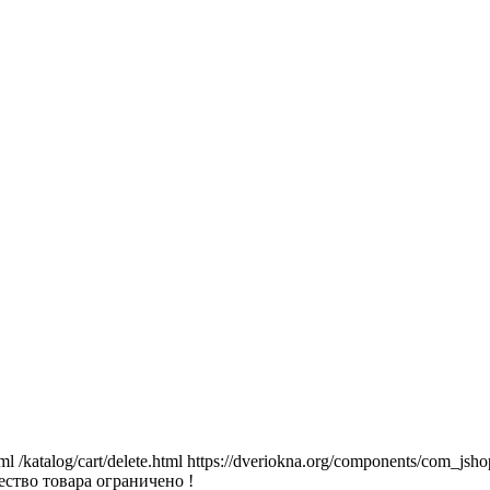
tml
/katalog/cart/delete.html
https://dveriokna.org/components/com_jsho
ство товара ограничено !