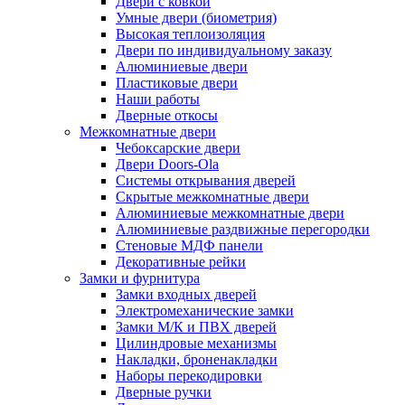
Двери с ковкой
Умные двери (биометрия)
Высокая теплоизоляция
Двери по индивидуальному заказу
Алюминиевые двери
Пластиковые двери
Наши работы
Дверные откосы
Межкомнатные двери
Чебоксарские двери
Двери Doors-Ola
Системы открывания дверей
Скрытые межкомнатные двери
Алюминиевые межкомнатные двери
Алюминиевые раздвижные перегородки
Стеновые МДФ панели
Декоративные рейки
Замки и фурнитура
Замки входных дверей
Электромеханические замки
Замки М/К и ПВХ дверей
Цилиндровые механизмы
Накладки, броненакладки
Наборы перекодировки
Дверные ручки