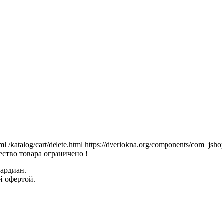
tml
/katalog/cart/delete.html
https://dveriokna.org/components/com_jsho
ство товара ограничено !
Гардиан.
й офертой.