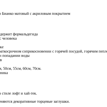
о Бианко матовый с акриловым покрытием
одержит формальдегида
с человека
ке
раткосрочном соприкосновении с горячей посудой, горячим пепл
ри попадании воды
ов
, 50см, 55см, 60см, 70см.
нника
 стиле лофт и хай-тек.
няются декоративные торцевые заглушки.