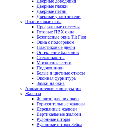
Дверные доводчики
Дверные глазки
Дверные петли
Дверные уплотнители
Пластиковые окна
Профильные системы
Готовые ПВХ окна
Безопасные окна Tilt First
Окна с подогревом
Пластиковые двери
Остекление балконов
Стеклопакеты
Москитные сетки
Подоконники
Белые и цветные откосы
Оконная фурнитура
Замки на окна
Алюминиевые конструкции
Жалюзи
Жалюзи для пвх окон
Горизонтальные жалюзи
Деревянные жалюзи
Вертикальные жалюзи
Рулонные шторы
Рулонные шторы Зебра