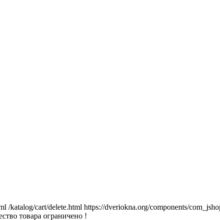
tml
/katalog/cart/delete.html
https://dveriokna.org/components/com_jsho
ство товара ограничено !