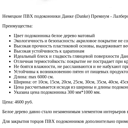
Немецкие ПВХ подоконники Данке (Danke) Премиум - Лалбер
Преимущества:
Цвет подоконника белое дерево матовый
Экологичность и безопасность: акриловое покрытие не с
Высокая прочность пластиковой основы, выдерживает ве
Высокая устойчивость к царапинам
Идеальный блеск и гладкость глянцевой поверхности Дан
Отличная термостойкость: покрытие не пострадает при к
Не боятся влажности, не расслаиваются и не набухают п
Устойчивы к возникновению пятен от пищевых продукт
Длина: max 6000 см.
Ширина: от 10см, 15см, 20см, 25см, 30см, 35см, 40см, 45см
Цена рассчитывается исходя из ширины и длины подоко
Указана цена подоконника 300 мм*1000 мм.
Цена:
4600 руб.
Белое дерево давно стало незаменимым элементом интерьеров в
Для закрытия торцов ПВХ подоконников дополнительно приме