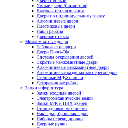
Двери с ковкой
Умные двери (биометрия)
Высокая теплоизоляция
Двери по индивидуальному заказу
Алюминиевые двери
Пластиковые двери
Наши работы
Дверные откосы
Межкомнатные двери
Чебоксарские двери
Двери Doors-Ola
Системы открывания дверей
Скрытые межкомнатные двери
Алюминиевые межкомнатные двери
Алюминиевые раздвижные перегородки
Стеновые МДФ панели
Декоративные рейки
Замки и фурнитура
Замки входных дверей
Электромеханические замки
Замки М/К и ПВХ дверей
Цилиндровые механизмы
Накладки, броненакладки
Наборы перекодировки
Дверные ручки