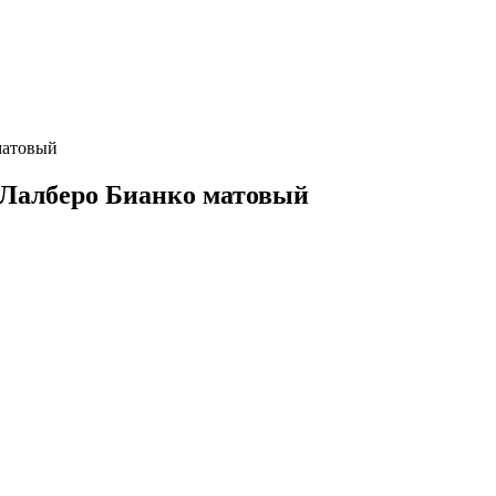
матовый
 Лалберо Бианко матовый