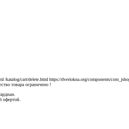
tml
/katalog/cart/delete.html
https://dveriokna.org/components/com_jsho
ство товара ограничено !
Гардиан.
й офертой.