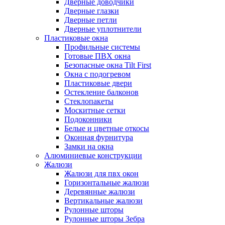
Дверные доводчики
Дверные глазки
Дверные петли
Дверные уплотнители
Пластиковые окна
Профильные системы
Готовые ПВХ окна
Безопасные окна Tilt First
Окна с подогревом
Пластиковые двери
Остекление балконов
Стеклопакеты
Москитные сетки
Подоконники
Белые и цветные откосы
Оконная фурнитура
Замки на окна
Алюминиевые конструкции
Жалюзи
Жалюзи для пвх окон
Горизонтальные жалюзи
Деревянные жалюзи
Вертикальные жалюзи
Рулонные шторы
Рулонные шторы Зебра