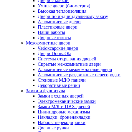
Двери с ковкой
Умные двери (биометрия)
Высокая теплоизоляция
Двери по индивидуальному заказу
Алюминиевые двери
Пластиковые двери
Наши работы
Дверные откосы
Межкомнатные двери
Чебоксарские двери
Двери Doors-Ola
Системы открывания дверей
Скрытые межкомнатные двери
Алюминиевые межкомнатные двери
Алюминиевые раздвижные перегородки
Стеновые МДФ панели
Декоративные рейки
Замки и фурнитура
Замки входных дверей
Электромеханические замки
Замки М/К и ПВХ дверей
Цилиндровые механизмы
Накладки, броненакладки
Наборы перекодировки
Дверные ручки