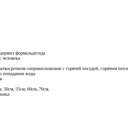
одержит формальдегида
с человека
раткосрочном соприкосновении с горячей посудой, горячим пепл
ри попадании воды
ов
, 50см, 55см, 60см, 70см.
нника