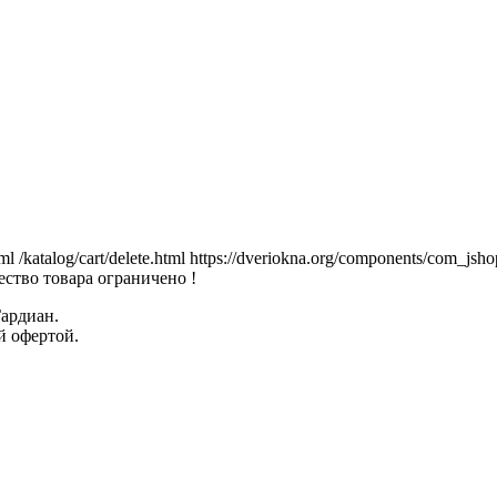
tml
/katalog/cart/delete.html
https://dveriokna.org/components/com_jsho
ство товара ограничено !
Гардиан.
й офертой.