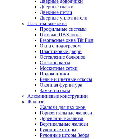
Дверные доводчики
Дверные глазки
Дверные петли
Дверные уплотнители
Пластиковые окна
Профильные системы
Готовые ПВХ окна
Безопасные окна Tilt First
Окна с подогревом
Пластиковые двери
Остекление балконов
Стеклопакеты
Москитные сетки
Подоконники
Белые и цветные откосы
Оконная фурнитура
Замки на окна
Алюминиевые конструкции
Жалюзи
Жалюзи для пвх окон
Горизонтальные жалюзи
Деревянные жалюзи
Вертикальные жалюзи
Рулонные шторы
Рулонные шторы Зебра