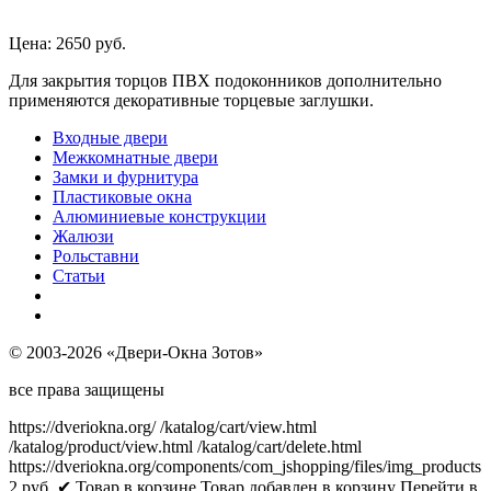
Цена:
2650 руб.
Для закрытия торцов ПВХ подоконников дополнительно
применяются декоративные торцевые заглушки.
Входные двери
Межкомнатные двери
Замки и фурнитура
Пластиковые окна
Алюминиевые конструкции
Жалюзи
Рольставни
Статьи
© 2003-2026 «Двери-Окна Зотов»
все права защищены
https://dveriokna.org/
/katalog/cart/view.html
/katalog/product/view.html
/katalog/cart/delete.html
https://dveriokna.org/components/com_jshopping/files/img_products
2
руб.
✔ Товар в корзине
Товар добавлен в корзину
Перейти в