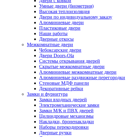
Двери с ковкой
Умные двери (биометрия)
Высокая теплоизоляция
Двери по индивидуальному заказу
Алюминиевые двери
Пластиковые двери
Наши работы
Дверные откосы
Межкомнатные двери
Чебоксарские двери
Двери Doors-Ola
Системы открывания дверей
Скрытые межкомнатные двери
Алюминиевые межкомнатные двери
Алюминиевые раздвижные перегородки
Стеновые МДФ панели
Декоративные рейки
Замки и фурнитура
Замки входных дверей
Электромеханические замки
Замки М/К и ПВХ дверей
Цилиндровые механизмы
Накладки, броненакладки
Наборы перекодировки
Дверные ручки