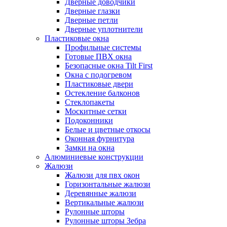
Дверные доводчики
Дверные глазки
Дверные петли
Дверные уплотнители
Пластиковые окна
Профильные системы
Готовые ПВХ окна
Безопасные окна Tilt First
Окна с подогревом
Пластиковые двери
Остекление балконов
Стеклопакеты
Москитные сетки
Подоконники
Белые и цветные откосы
Оконная фурнитура
Замки на окна
Алюминиевые конструкции
Жалюзи
Жалюзи для пвх окон
Горизонтальные жалюзи
Деревянные жалюзи
Вертикальные жалюзи
Рулонные шторы
Рулонные шторы Зебра