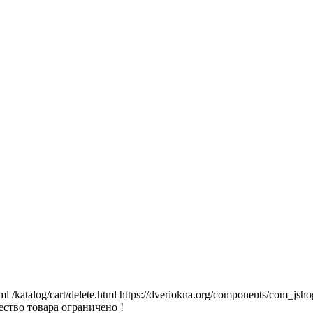
tml
/katalog/cart/delete.html
https://dveriokna.org/components/com_jsho
ство товара ограничено !