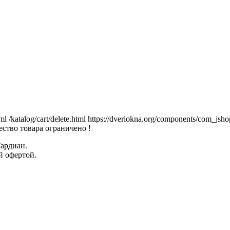
tml
/katalog/cart/delete.html
https://dveriokna.org/components/com_jsho
ство товара ограничено !
Гардиан.
й офертой.