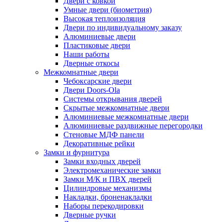
Двери с ковкой
Умные двери (биометрия)
Высокая теплоизоляция
Двери по индивидуальному заказу
Алюминиевые двери
Пластиковые двери
Наши работы
Дверные откосы
Межкомнатные двери
Чебоксарские двери
Двери Doors-Ola
Системы открывания дверей
Скрытые межкомнатные двери
Алюминиевые межкомнатные двери
Алюминиевые раздвижные перегородки
Стеновые МДФ панели
Декоративные рейки
Замки и фурнитура
Замки входных дверей
Электромеханические замки
Замки М/К и ПВХ дверей
Цилиндровые механизмы
Накладки, броненакладки
Наборы перекодировки
Дверные ручки