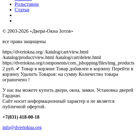
Рольставни
Статьи
© 2003-2026 «Двери-Окна Зотов»
все права защищены
https://dveriokna.org/
/katalog/cart/view.html
/katalog/product/view.html
/katalog/cart/delete.html
https://dveriokna.org/components/com_jshopping/files/img_products
2
руб.
✔ Товар в корзине
Товар добавлен в корзину
Перейти в
корзину
Удалить
Товаров:
на сумму
Количество товара
ограничено !
У нас вы можете купить двери, окна, замки. Установка дверей
Гардиан.
Сайт носит информационный характер и не является
публичной офертой.
+7(831) 418-00-18
info@dveriokna.org