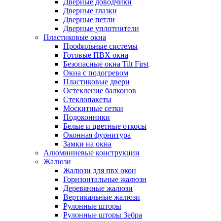
Дверные доводчики
Дверные глазки
Дверные петли
Дверные уплотнители
Пластиковые окна
Профильные системы
Готовые ПВХ окна
Безопасные окна Tilt First
Окна с подогревом
Пластиковые двери
Остекление балконов
Стеклопакеты
Москитные сетки
Подоконники
Белые и цветные откосы
Оконная фурнитура
Замки на окна
Алюминиевые конструкции
Жалюзи
Жалюзи для пвх окон
Горизонтальные жалюзи
Деревянные жалюзи
Вертикальные жалюзи
Рулонные шторы
Рулонные шторы Зебра