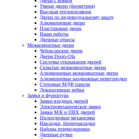
Двери с ковкой
Умные двери (биометрия)
Высокая теплоизоляция
Двери по индивидуальному заказу
Алюминиевые двери
Пластиковые двери
Наши работы
Дверные откосы
Межкомнатные двери
Чебоксарские двери
Двери Doors-Ola
Системы открывания дверей
Скрытые межкомнатные двери
Алюминиевые межкомнатные двери
Алюминиевые раздвижные перегородки
Стеновые МДФ панели
Декоративные рейки
Замки и фурнитура
Замки входных дверей
Электромеханические замки
Замки М/К и ПВХ дверей
Цилиндровые механизмы
Накладки, броненакладки
Наборы перекодировки
Дверные ручки