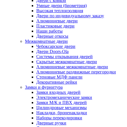
Двери с ковкой
Умные двери (биометрия)
Высокая теплоизоляция
Двери по индивидуальному заказу
Алюминиевые двери
Пластиковые двери
Наши работы
Дверные откосы
Межкомнатные двери
Чебоксарские двери
Двери Doors-Ola
Системы открывания дверей
Скрытые межкомнатные двери
Алюминиевые межкомнатные двери
Алюминиевые раздвижные перегородки
Стеновые МДФ панели
Декоративные рейки
Замки и фурнитура
Замки входных дверей
Электромеханические замки
Замки М/К и ПВХ дверей
Цилиндровые механизмы
Накладки, броненакладки
Наборы перекодировки
Дверные ручки