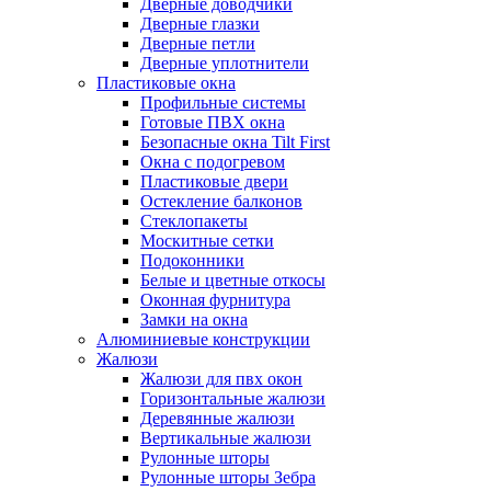
Дверные доводчики
Дверные глазки
Дверные петли
Дверные уплотнители
Пластиковые окна
Профильные системы
Готовые ПВХ окна
Безопасные окна Tilt First
Окна с подогревом
Пластиковые двери
Остекление балконов
Стеклопакеты
Москитные сетки
Подоконники
Белые и цветные откосы
Оконная фурнитура
Замки на окна
Алюминиевые конструкции
Жалюзи
Жалюзи для пвх окон
Горизонтальные жалюзи
Деревянные жалюзи
Вертикальные жалюзи
Рулонные шторы
Рулонные шторы Зебра