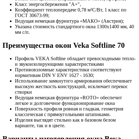
Класс энергосбережения "А+",
Коэффициент теплопередаче 0,78 м²С/Вт, 1 класс по
ГОСТ 30673-99;
Ведущая немецкая фурнитура «МАКО» (Австрия);
Указана стоимость стандартного окна 1300х1400 мм, 40
мм с/п.
Преимущества окон Veka Softline 70
Профиль VEKA Softline обладает превосходными тепло-
и звукоизолирующими характеристиками
Противовзломные характеристики соответствуют
нормативам DIN V ENV 1627 - 1630;
Использование замкнутого армирования обеспечивает
высокую жесткость конструкций, исключает
перекос
створки
Ведущая немецкая фурнитура «ROTO» обеспечит
легкое и долговечное функционирование окна
Поверхность профиля ровная и гладкая, геометрия
классическая с прямоугольными штапиками.
И
зделия выглядят стильно как в базовом белом
варианте, так и в цвете.
Варианты изготовления окна Века