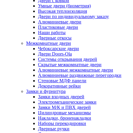
Двери с ковкой
Умные двери (биометрия)
Высокая теплоизоляция
Двери по индивидуальному заказу
Алюминиевые двери
Пластиковые двери
Наши работы
Дверные откосы
Межкомнатные двери
Чебоксарские двери
Двери Doors-Ola
Системы открывания дверей
Скрытые межкомнатные двери
Алюминиевые межкомнатные двери
Алюминиевые раздвижные перегородки
Стеновые МДФ панели
Декоративные рейки
Замки и фурнитура
Замки входных дверей
Электромеханические замки
Замки М/К и ПВХ дверей
Цилиндровые механизмы
Накладки, броненакладки
Наборы перекодировки
Дверные ручки