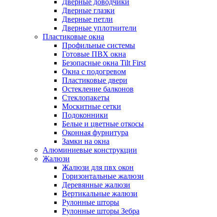
Дверные доводчики
Дверные глазки
Дверные петли
Дверные уплотнители
Пластиковые окна
Профильные системы
Готовые ПВХ окна
Безопасные окна Tilt First
Окна с подогревом
Пластиковые двери
Остекление балконов
Стеклопакеты
Москитные сетки
Подоконники
Белые и цветные откосы
Оконная фурнитура
Замки на окна
Алюминиевые конструкции
Жалюзи
Жалюзи для пвх окон
Горизонтальные жалюзи
Деревянные жалюзи
Вертикальные жалюзи
Рулонные шторы
Рулонные шторы Зебра