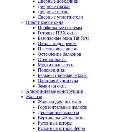
Дверные доводчики
Дверные глазки
Дверные петли
Дверные уплотнители
Пластиковые окна
Профильные системы
Готовые ПВХ окна
Безопасные окна Tilt First
Окна с подогревом
Пластиковые двери
Остекление балконов
Стеклопакеты
Москитные сетки
Подоконники
Белые и цветные откосы
Оконная фурнитура
Замки на окна
Алюминиевые конструкции
Жалюзи
Жалюзи для пвх окон
Горизонтальные жалюзи
Деревянные жалюзи
Вертикальные жалюзи
Рулонные шторы
Рулонные шторы Зебра