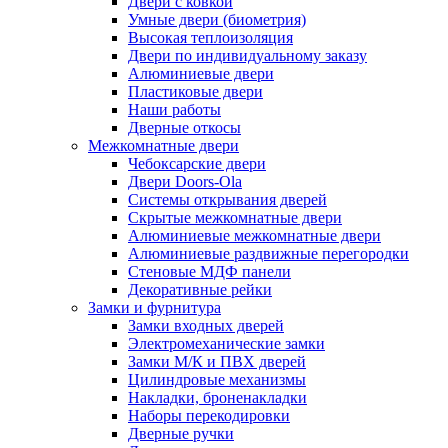
Двери с ковкой
Умные двери (биометрия)
Высокая теплоизоляция
Двери по индивидуальному заказу
Алюминиевые двери
Пластиковые двери
Наши работы
Дверные откосы
Межкомнатные двери
Чебоксарские двери
Двери Doors-Ola
Системы открывания дверей
Скрытые межкомнатные двери
Алюминиевые межкомнатные двери
Алюминиевые раздвижные перегородки
Стеновые МДФ панели
Декоративные рейки
Замки и фурнитура
Замки входных дверей
Электромеханические замки
Замки М/К и ПВХ дверей
Цилиндровые механизмы
Накладки, броненакладки
Наборы перекодировки
Дверные ручки