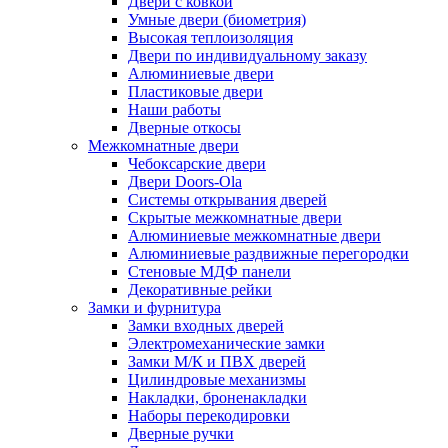
Двери с ковкой
Умные двери (биометрия)
Высокая теплоизоляция
Двери по индивидуальному заказу
Алюминиевые двери
Пластиковые двери
Наши работы
Дверные откосы
Межкомнатные двери
Чебоксарские двери
Двери Doors-Ola
Системы открывания дверей
Скрытые межкомнатные двери
Алюминиевые межкомнатные двери
Алюминиевые раздвижные перегородки
Стеновые МДФ панели
Декоративные рейки
Замки и фурнитура
Замки входных дверей
Электромеханические замки
Замки М/К и ПВХ дверей
Цилиндровые механизмы
Накладки, броненакладки
Наборы перекодировки
Дверные ручки