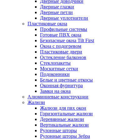
Дверные доводчики
Дверные глазки
Дверные петли
Дверные уплотнители
Пластиковые окна
Профильные системы
Готовые ПВХ окна
Безопасные окна Tilt First
Окна с подогревом
Пластиковые двери
Остекление балконов
Стеклопакеты
Москитные сетки
Подоконники
Белые и цветные откосы
Оконная фурнитура
Замки на окна
Алюминиевые конструкции
Жалюзи
Жалюзи для пвх окон
Горизонтальные жалюзи
Деревянные жалюзи
Вертикальные жалюзи
Рулонные шторы
Рулонные шторы Зебра