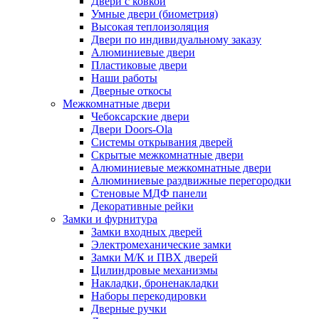
Двери с ковкой
Умные двери (биометрия)
Высокая теплоизоляция
Двери по индивидуальному заказу
Алюминиевые двери
Пластиковые двери
Наши работы
Дверные откосы
Межкомнатные двери
Чебоксарские двери
Двери Doors-Ola
Системы открывания дверей
Скрытые межкомнатные двери
Алюминиевые межкомнатные двери
Алюминиевые раздвижные перегородки
Стеновые МДФ панели
Декоративные рейки
Замки и фурнитура
Замки входных дверей
Электромеханические замки
Замки М/К и ПВХ дверей
Цилиндровые механизмы
Накладки, броненакладки
Наборы перекодировки
Дверные ручки