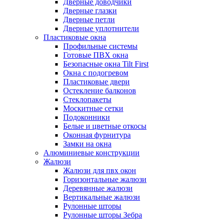
Дверные доводчики
Дверные глазки
Дверные петли
Дверные уплотнители
Пластиковые окна
Профильные системы
Готовые ПВХ окна
Безопасные окна Tilt First
Окна с подогревом
Пластиковые двери
Остекление балконов
Стеклопакеты
Москитные сетки
Подоконники
Белые и цветные откосы
Оконная фурнитура
Замки на окна
Алюминиевые конструкции
Жалюзи
Жалюзи для пвх окон
Горизонтальные жалюзи
Деревянные жалюзи
Вертикальные жалюзи
Рулонные шторы
Рулонные шторы Зебра