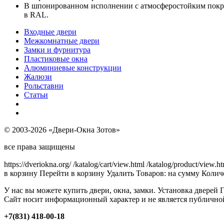
В шпонированном исполнении с атмосферостойким покрыти
в RAL.
Входные двери
Межкомнатные двери
Замки и фурнитура
Пластиковые окна
Алюминиевые конструкции
Жалюзи
Рольставни
Статьи
© 2003-2026 «Двери-Окна Зотов»
все права защищены
https://dveriokna.org/
/katalog/cart/view.html
/katalog/product/view.h
в корзину
Перейти в корзину
Удалить
Товаров:
на сумму
Количе
У нас вы можете купить двери, окна, замки. Установка дверей 
Сайт носит информационный характер и не является публично
+7(831) 418-00-18