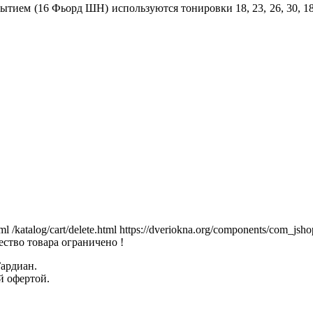
ем (16 Фьорд ШН) используются тонировки 18, 23, 26, 30, 18.П
tml
/katalog/cart/delete.html
https://dveriokna.org/components/com_jsho
ство товара ограничено !
Гардиан.
й офертой.