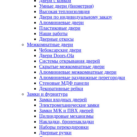
Двери с ковкой
Умные двери (биометрия)
Высокая теплоизоляция
Двери по индивидуальному заказу
Алюминиевые двери
Пластиковые двери
Наши работы
Дверные откосы
Межкомнатные двери
Чебоксарские двери
Двери Doors-Ola
Системы открывания дверей
Скрытые межкомнатные двери
Алюминиевые межкомнатные двери
Алюминиевые раздвижные перегородки
Стеновые МДФ панели
Декоративные рейки
Замки и фурнитура
Замки входных дверей
Электромеханические замки
Замки М/К и ПВХ дверей
Цилиндровые механизмы
Накладки, броненакладки
Наборы перекодировки
Дверные ручки