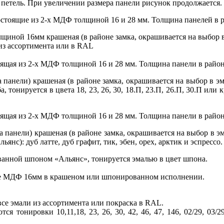
 петель. При увеличении размера панели рисунок продолжается.
стоящие из 2-х МДФ толщиной 16 и 28 мм. Толщина панелей в ра
лщиной 16мм крашеная (в районе замка, окрашивается на выбор в
из ассортимента или в RAL
оящая из 2-х МДФ толщиной 16 и 28 мм. Толщина панели в районе
панели) крашеная (в районе замка, окрашивается на выбор в эм
нируется в цвета 18, 23, 26, 30, 18.П, 23.П, 26.П, 30.П или 
ящая из 2-х МДФ толщиной 16 и 28 мм. Толщина панели в районе
 панели) крашеная (в районе замка, окрашивается на выбор в эм
с): дуб латте, дуб графит, тик, эбен, орех, арктик и эспрессо.
ванной шпоном «Альянс», тонируется эмалью в цвет шпона.
ове МДФ 16мм в крашеном или шпонированном исполнении.
се эмали из ассортимента или покраска в RAL.
онировки 10,11,18, 23, 26, 30, 42, 46, 47, 146, 02/29, 03/29, 