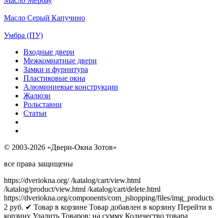
Масло Мербау
Масло Серый Капучино
Умбра (ПУ)
Входные двери
Межкомнатные двери
Замки и фурнитура
Пластиковые окна
Алюминиевые конструкции
Жалюзи
Рольставни
Статьи
© 2003-2026 «Двери-Окна Зотов»
все права защищены
https://dveriokna.org/
/katalog/cart/view.html
/katalog/product/view.html
/katalog/cart/delete.html
https://dveriokna.org/components/com_jshopping/files/img_products
2
руб.
✔ Товар в корзине
Товар добавлен в корзину
Перейти в
корзину
Удалить
Товаров:
на сумму
Количество товара