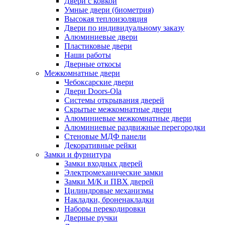
Двери с ковкой
Умные двери (биометрия)
Высокая теплоизоляция
Двери по индивидуальному заказу
Алюминиевые двери
Пластиковые двери
Наши работы
Дверные откосы
Межкомнатные двери
Чебоксарские двери
Двери Doors-Ola
Системы открывания дверей
Скрытые межкомнатные двери
Алюминиевые межкомнатные двери
Алюминиевые раздвижные перегородки
Стеновые МДФ панели
Декоративные рейки
Замки и фурнитура
Замки входных дверей
Электромеханические замки
Замки М/К и ПВХ дверей
Цилиндровые механизмы
Накладки, броненакладки
Наборы перекодировки
Дверные ручки