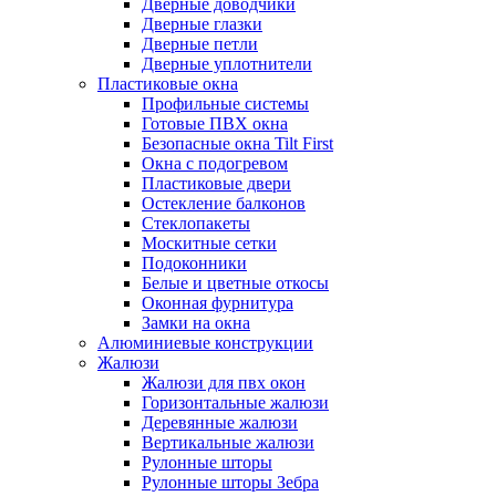
Дверные доводчики
Дверные глазки
Дверные петли
Дверные уплотнители
Пластиковые окна
Профильные системы
Готовые ПВХ окна
Безопасные окна Tilt First
Окна с подогревом
Пластиковые двери
Остекление балконов
Стеклопакеты
Москитные сетки
Подоконники
Белые и цветные откосы
Оконная фурнитура
Замки на окна
Алюминиевые конструкции
Жалюзи
Жалюзи для пвх окон
Горизонтальные жалюзи
Деревянные жалюзи
Вертикальные жалюзи
Рулонные шторы
Рулонные шторы Зебра