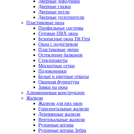
Дверные доводчики
Дверные глазки
Дверные петли
Дверные уплотнители
Пластиковые окна
Профильные системы
Готовые ПВХ окна
Безопасные окна Tilt First
Окна с подогревом
Пластиковые двери
Остекление балконов
Стеклопакеты
Москитные сетки
Подоконники
Белые и цветные откосы
Оконная фурнитура
Замки на окна
Алюминиевые конструкции
Жалюзи
Жалюзи для пвх окон
Горизонтальные жалюзи
Деревянные жалюзи
Вертикальные жалюзи
Рулонные шторы
Рулонные шторы Зебра