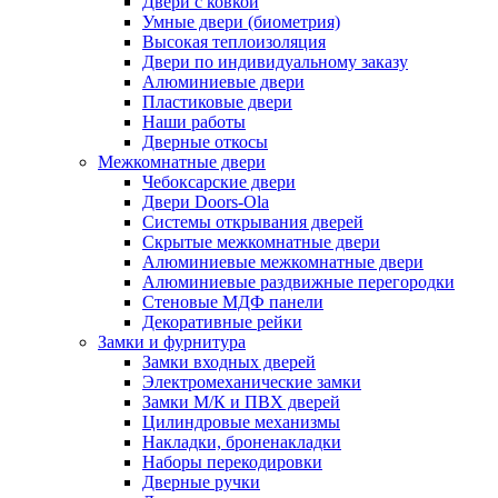
Двери с ковкой
Умные двери (биометрия)
Высокая теплоизоляция
Двери по индивидуальному заказу
Алюминиевые двери
Пластиковые двери
Наши работы
Дверные откосы
Межкомнатные двери
Чебоксарские двери
Двери Doors-Ola
Системы открывания дверей
Скрытые межкомнатные двери
Алюминиевые межкомнатные двери
Алюминиевые раздвижные перегородки
Стеновые МДФ панели
Декоративные рейки
Замки и фурнитура
Замки входных дверей
Электромеханические замки
Замки М/К и ПВХ дверей
Цилиндровые механизмы
Накладки, броненакладки
Наборы перекодировки
Дверные ручки