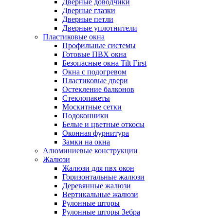
Дверные доводчики
Дверные глазки
Дверные петли
Дверные уплотнители
Пластиковые окна
Профильные системы
Готовые ПВХ окна
Безопасные окна Tilt First
Окна с подогревом
Пластиковые двери
Остекление балконов
Стеклопакеты
Москитные сетки
Подоконники
Белые и цветные откосы
Оконная фурнитура
Замки на окна
Алюминиевые конструкции
Жалюзи
Жалюзи для пвх окон
Горизонтальные жалюзи
Деревянные жалюзи
Вертикальные жалюзи
Рулонные шторы
Рулонные шторы Зебра