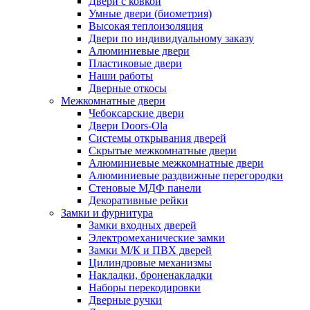
Двери с ковкой
Умные двери (биометрия)
Высокая теплоизоляция
Двери по индивидуальному заказу
Алюминиевые двери
Пластиковые двери
Наши работы
Дверные откосы
Межкомнатные двери
Чебоксарские двери
Двери Doors-Ola
Системы открывания дверей
Скрытые межкомнатные двери
Алюминиевые межкомнатные двери
Алюминиевые раздвижные перегородки
Стеновые МДФ панели
Декоративные рейки
Замки и фурнитура
Замки входных дверей
Электромеханические замки
Замки М/К и ПВХ дверей
Цилиндровые механизмы
Накладки, броненакладки
Наборы перекодировки
Дверные ручки