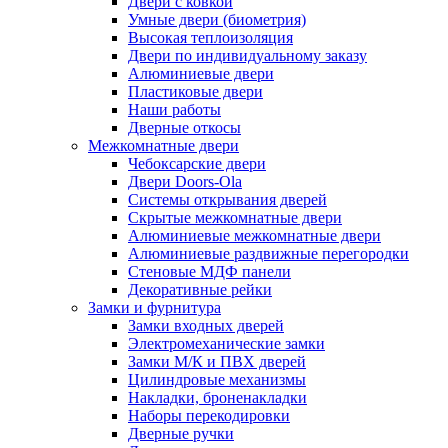
Двери с ковкой
Умные двери (биометрия)
Высокая теплоизоляция
Двери по индивидуальному заказу
Алюминиевые двери
Пластиковые двери
Наши работы
Дверные откосы
Межкомнатные двери
Чебоксарские двери
Двери Doors-Ola
Системы открывания дверей
Скрытые межкомнатные двери
Алюминиевые межкомнатные двери
Алюминиевые раздвижные перегородки
Стеновые МДФ панели
Декоративные рейки
Замки и фурнитура
Замки входных дверей
Электромеханические замки
Замки М/К и ПВХ дверей
Цилиндровые механизмы
Накладки, броненакладки
Наборы перекодировки
Дверные ручки