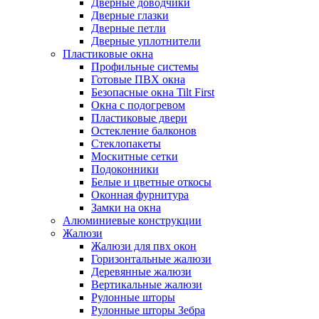
Дверные доводчики
Дверные глазки
Дверные петли
Дверные уплотнители
Пластиковые окна
Профильные системы
Готовые ПВХ окна
Безопасные окна Tilt First
Окна с подогревом
Пластиковые двери
Остекление балконов
Стеклопакеты
Москитные сетки
Подоконники
Белые и цветные откосы
Оконная фурнитура
Замки на окна
Алюминиевые конструкции
Жалюзи
Жалюзи для пвх окон
Горизонтальные жалюзи
Деревянные жалюзи
Вертикальные жалюзи
Рулонные шторы
Рулонные шторы Зебра