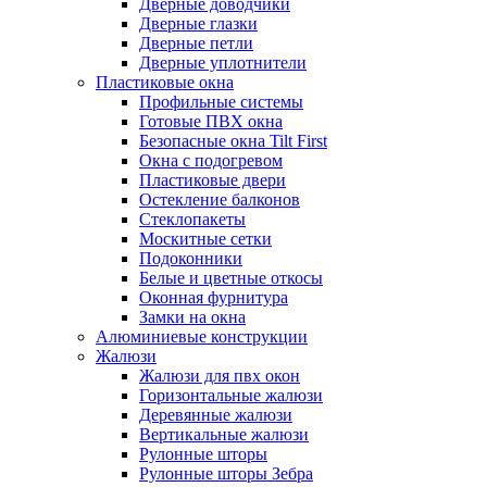
Дверные доводчики
Дверные глазки
Дверные петли
Дверные уплотнители
Пластиковые окна
Профильные системы
Готовые ПВХ окна
Безопасные окна Tilt First
Окна с подогревом
Пластиковые двери
Остекление балконов
Стеклопакеты
Москитные сетки
Подоконники
Белые и цветные откосы
Оконная фурнитура
Замки на окна
Алюминиевые конструкции
Жалюзи
Жалюзи для пвх окон
Горизонтальные жалюзи
Деревянные жалюзи
Вертикальные жалюзи
Рулонные шторы
Рулонные шторы Зебра