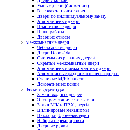
Двери с ковкой
Умные двери (биометрия)
Высокая теплоизоляция
Двери по индивидуальному заказу
Алюминиевые двери
Пластиковые двери
Наши работы
Дверные откосы
Межкомнатные двери
Чебоксарские двери
Двери Doors-Ola
Системы открывания дверей
Скрытые межкомнатные двери
Алюминиевые межкомнатные двери
Алюминиевые раздвижные перегородки
Стеновые МДФ панели
Декоративные рейки
Замки и фурнитура
Замки входных дверей
Электромеханические замки
Замки М/К и ПВХ дверей
Цилиндровые механизмы
Накладки, броненакладки
Наборы перекодировки
Дверные ручки