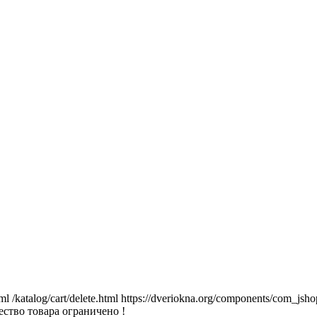
tml
/katalog/cart/delete.html
https://dveriokna.org/components/com_jsho
ство товара ограничено !