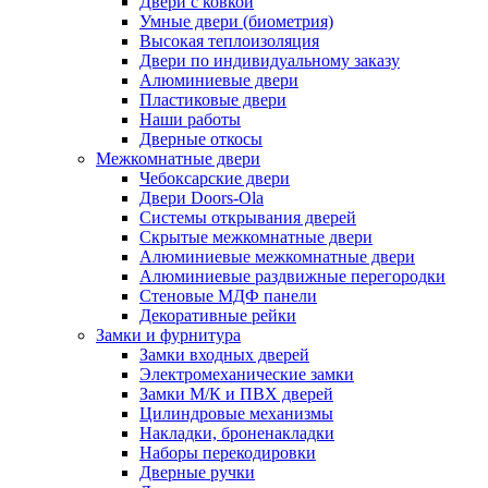
Двери с ковкой
Умные двери (биометрия)
Высокая теплоизоляция
Двери по индивидуальному заказу
Алюминиевые двери
Пластиковые двери
Наши работы
Дверные откосы
Межкомнатные двери
Чебоксарские двери
Двери Doors-Ola
Системы открывания дверей
Скрытые межкомнатные двери
Алюминиевые межкомнатные двери
Алюминиевые раздвижные перегородки
Стеновые МДФ панели
Декоративные рейки
Замки и фурнитура
Замки входных дверей
Электромеханические замки
Замки М/К и ПВХ дверей
Цилиндровые механизмы
Накладки, броненакладки
Наборы перекодировки
Дверные ручки