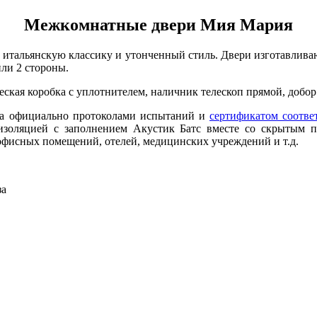
Межкомнатные двери Мия Мария
 итальянскую классику и утонченный стиль. Двери изготавлива
или 2 стороны.
ческая коробка с уплотнителем, наличник телескоп прямой, добор
на официально протоколами испытаний и
сертификатом соотве
золяцией с заполнением Акустик Батс вместе со скрытым п
офисных помещений, отелей, медицинских учреждений и т.д.
за