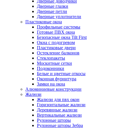
Дверные доводчики
Дверные глазки
Дверные петли
Дверные уплотнители
Пластиковые окна
Профильные системы
Готовые ПВХ окна
Безопасные окна Tilt First
Окна с подогревом
Пластиковые двери
Остекление балконов
Стеклопакеты
Москитные сетки
Подоконники
Белые и цветные откосы
Оконная фурнитура
Замки на окна
Алюминиевые конструкции
Жалюзи
Жалюзи для пвх окон
Горизонтальные жалюзи
Деревянные жалюзи
Вертикальные жалюзи
Рулонные шторы
Рулонные шторы Зебра